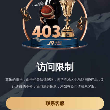
访问限制
尊敬的用户，由于相关法律限制，您所在地区无法访问J9产品，对
此造成的不便，我们深表歉意，您如有疑问请联系客服。
联系客服