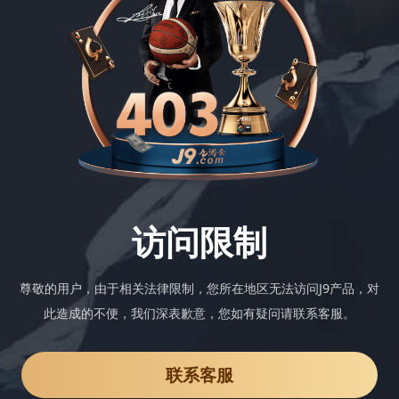
访问限制
尊敬的用户，由于相关法律限制，您所在地区无法访问J9产品，对
此造成的不便，我们深表歉意，您如有疑问请联系客服。
联系客服