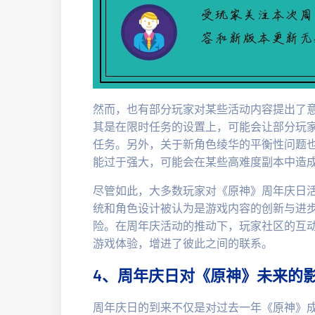
然而，也有部分玩家对某些活动内容提出了
其是在限时任务的设置上，可能会让部分玩
任务。另外，关于新角色绫华的平衡性问题
能过于强大，可能会在某些高难度副本中造
尽管如此，大多数玩家对《原神》周年庆日
统和角色设计被认为是游戏内容的创新与进
险。在周年庆活动的推动下，玩家社区的互
游戏体验，增进了彼此之间的联系。
4、周年庆日对《原神》未来的
周年庆日的到来不仅是对过去一年《原神》