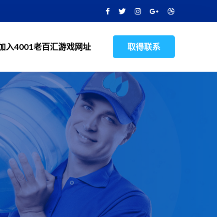
加入4001老百汇游戏网址
取得联系