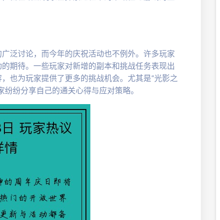
的广泛讨论，而今年的庆祝活动也不例外。许多玩家
动的期待。一些玩家对新增的副本和挑战任务表现出
，也为玩家提供了更多的挑战机会。尤其是“光影之
家纷纷分享自己的通关心得与应对策略。