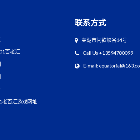
联系方式
页
芜湖市闪欲峡谷14号
001百老汇
Call Us +13594780099
例
E-mail: equatorial@163.c
闻
务
01老百汇游戏网址