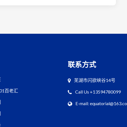
联系方式
页
芜湖市闪欲峡谷14号
001百老汇
Call Us +13594780099
例
E-mail: equatorial@163.c
闻
务